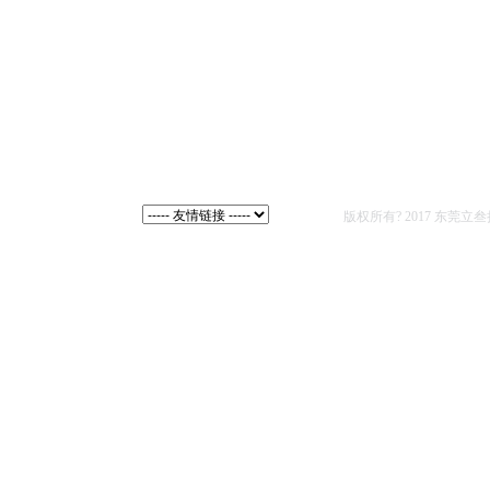
关于我们
产品展示
公司简介
磁回AB胶系列
双组份中
组织架构
EPOXY胶
单组份高
营业项目
弹波边胶
Lead G
未来展望
泡棉边盆架胶水
橡皮边盆
环境负荷物质推进计划
F.O.胶水
防尘帽胶
SILICONE
不干胶系
新产品胶水系列
联系我们
企业邮箱
版权所有? 2017 东莞立叁扬声