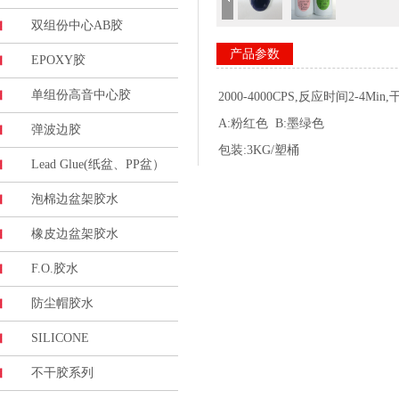
双组份中心AB胶
产品参数
EPOXY胶
单组份高音中心胶
2000-4000CPS,反应时间2-4M
A:粉红色 B:墨绿色
弹波边胶
包装:3KG/塑桶
Lead Glue(纸盆、PP盆）
泡棉边盆架胶水
橡皮边盆架胶水
F.O.胶水
防尘帽胶水
SILICONE
不干胶系列