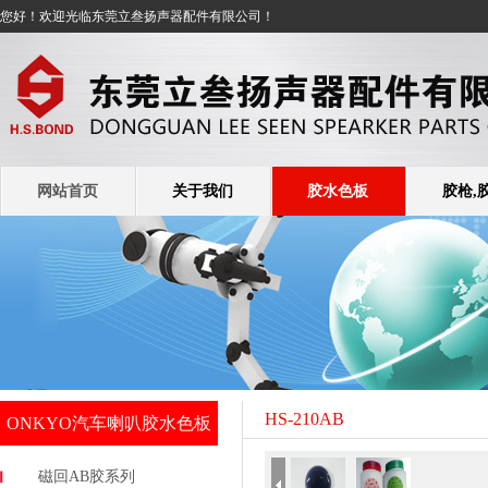
您好！欢迎光临东莞立叁扬声器配件有限公司！
网站首页
关于我们
胶水色板
胶枪,
HS-210AB
ONKYO汽车喇叭胶水色板
磁回AB胶系列