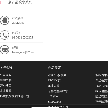
新产品胶水系列
在线咨询
2635128398
电话：
86-769-85566375
邮箱:
leeseen_sales@163.com
关于我们
产品展示
公司简介
磁回AB胶系列
双组份中
组织架构
EPOXY胶
单组份高
营业项目
弹波边胶
Lead G
未来展望
泡棉边盆架胶水
橡皮边盆
环境负荷物质推进计划
F.O.胶水
防尘帽胶
SILICONE
不干胶系
新产品胶水系列