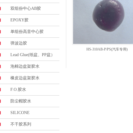
双组份中心AB胶
EPOXY胶
单组份高音中心胶
弹波边胶
HS-310AB-P/PS(汽车专用)
Lead Glue(纸盆、PP盆）
泡棉边盆架胶水
橡皮边盆架胶水
F.O.胶水
防尘帽胶水
SILICONE
不干胶系列