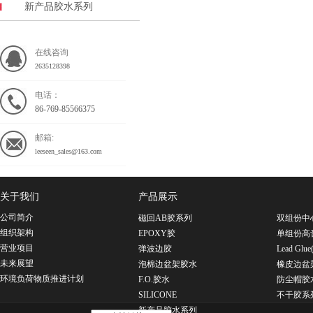
新产品胶水系列
在线咨询
2635128398
电话：
86-769-85566375
邮箱:
leeseen_sales@163.com
关于我们
产品展示
公司简介
磁回AB胶系列
双组份中
组织架构
EPOXY胶
单组份高
营业项目
弹波边胶
Lead G
未来展望
泡棉边盆架胶水
橡皮边盆
环境负荷物质推进计划
F.O.胶水
防尘帽胶
SILICONE
不干胶系
新产品胶水系列