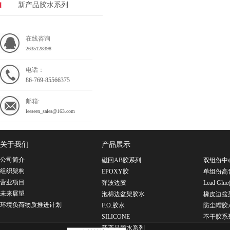
新产品胶水系列
在线咨询
2635128398
电话：
86-769-85566375
邮箱:
leeseen_sales@163.com
关于我们
产品展示
公司简介
磁回AB胶系列
双组份中
组织架构
EPOXY胶
单组份高
营业项目
弹波边胶
Lead G
未来展望
泡棉边盆架胶水
橡皮边盆
环境负荷物质推进计划
F.O.胶水
防尘帽胶
SILICONE
不干胶系
新产品胶水系列