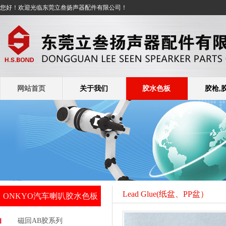
您好！欢迎光临东莞立叁扬声器配件有限公司！
网站首页
关于我们
胶水色板
胶枪,
Lead Glue(纸盆、PP盆）
ONKYO汽车喇叭胶水色板
磁回AB胶系列