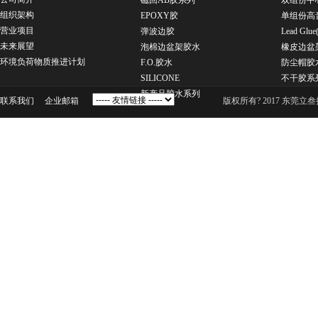
磁回AB胶系列
双组份中
组织架构
EPOXY胶
单组份高
营业项目
弹波边胶
Lead G
未来展望
泡棉边盆架胶水
橡皮边盆
环境负荷物质推进计划
F.O.胶水
防尘帽胶
SILICONE
不干胶系
新产品胶水系列
联系我们
企业邮箱
版权所有? 2017 东莞立叁扬声