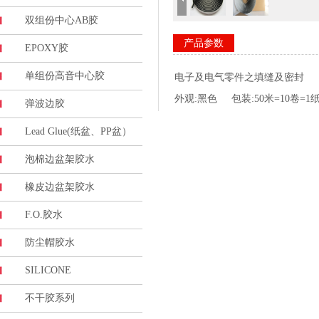
双组份中心AB胶
产品参数
EPOXY胶
单组份高音中心胶
电子及电气零件之填缝及密封
外观:黑色 包装:50米=10卷=1
弹波边胶
Lead Glue(纸盆、PP盆）
泡棉边盆架胶水
橡皮边盆架胶水
F.O.胶水
防尘帽胶水
SILICONE
不干胶系列