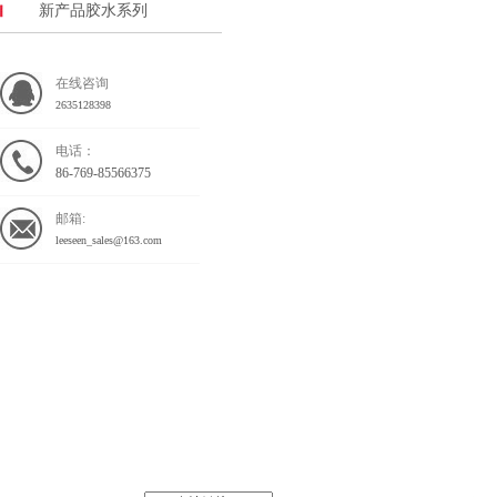
新产品胶水系列
在线咨询
2635128398
电话：
86-769-85566375
邮箱:
leeseen_sales@163.com
关于我们
产品展示
公司简介
磁回AB胶系列
双组份中
组织架构
EPOXY胶
单组份高
营业项目
弹波边胶
Lead G
未来展望
泡棉边盆架胶水
橡皮边盆
环境负荷物质推进计划
F.O.胶水
防尘帽胶
SILICONE
不干胶系
新产品胶水系列